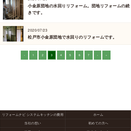
小金原団地の水回りリフォーム。団地リフォームの続
きです。
2020/07/23
松戸市小金原団地で水回りのリフォームです。
‹
1
2
3
4
5
6
7
›
»
リフォームナビ システムキッチンの費用
ホーム
当社の想い
初めての方へ