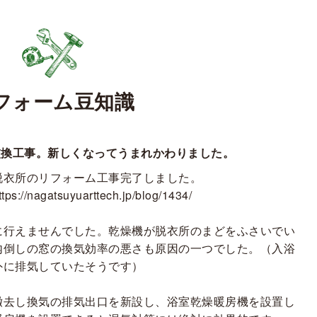
フォーム豆知識
交換工事。新しくなってうまれかわりました。
脱衣所のリフォーム工事完了しました。
ttps://nagatsuyuarttech.jp/blog/1434/
に行えませんでした。乾燥機が脱衣所のまどをふさいでい
内倒しの窓の換気効率の悪さも原因の一つでした。（入浴
外に排気していたそうです）
撤去し換気の排気出口を新設し、浴室乾燥暖房機を設置し