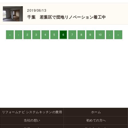
2019/06/13
千葉 若葉区で団地リノベーション着工中
«
‹
2
3
4
5
6
7
8
9
10
›
»
リフォームナビ システムキッチンの費用
ホーム
当社の想い
初めての方へ