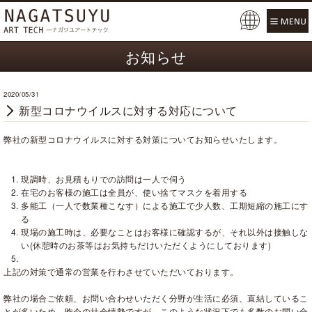
Pow
ered
お知らせ
by
2020/05/31
新型コロナウイルスに対する対応について
弊社の新型コロナウイルスに対する対策についてお知らせいたします。
現調時、お見積もりでの訪問は一人で伺う
在宅のお客様の施工は全員が、使い捨てマスクを着用する
多能工（一人で数業種こなす）による施工で少人数、工期短縮の施工にす
る
現場の施工時は、必要なことはお客様に確認するが、それ以外は接触しな
い
(
休憩時のお茶等はお気持ちだけいただくようにしております)
上記の対策で通常の営業を行わさせていただいております。
弊社の場合ご依頼、お問い合わせいただく分野が生活に必須、直結しているこ
とが多いため、昨今の社会情勢ですが、このような状況下でも多数のお問い合