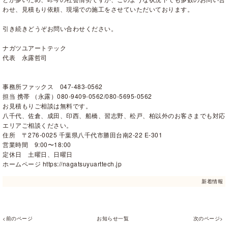
わせ、見積もり依頼、現場での施工をさせていただいております。
引き続きどうぞお問い合わせください。
ナガツユアートテック
代表 永露哲司
事務所ファックス 047-483-0562
担当 携帯 （永露）080-9409-0562/080-5695-0562
お見積もりご相談は無料です。
八千代、佐倉、成田、印西、船橋、習志野、松戸、柏以外のお客さまでも対応
エリアご相談ください。
住所 〒276-0025 千葉県八千代市勝田台南2-22 E-301
営業時間 9:00〜18:00
定休日 土曜日、日曜日
ホームページ https://nagatsuyuarttech.jp
新着情報
<前のページ
お知らせ一覧
次のページ>