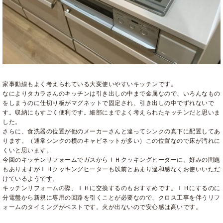
家事動線もよく考えられている大変使いやすいキッチンです。
なによりタカラさんのキッチンは引き出しの中まで金属なので、いろんなもの
をしまうのに仕切り板がマグネットで固定され、引き出しの中でずれないで
す。収納にもすごく便利です。細部にまでよく考えられたキッチンだと思いま
した。
さらに、食洗器の位置が他のメーカーさんと違ってシンクの真下に配置してあ
ります。（通常シンクの横のキャビネットが多い）この位置なので床が汚れに
くいと思います。
今回のキッチンリフォームでガスからＩＨクッキングヒーターに。好みの問題
もありますがＩＨクッキングヒーターも以前とあまり違和感なくお使いいただ
けているようです。
キッチンリフォームの際、ＩＨに交換するのもおすすめです。ＩＨにするのに
分電盤から新規に専用の回路を引くことが必要なので、クロス工事を伴うリフ
ォームのタイミングがベストです。火が出ないので安心感は高いです。