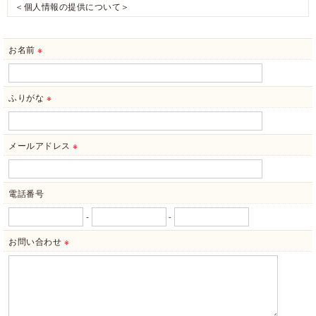
＜個人情報の提供について＞
当社ではお客様の同意を得た場合または法令に定められた場合を除き、
取得した個人情報を第三者に提供することはいたしません。
お名前
※
＜個人情報の委託について＞
当社では、利用目的の達成に必要な範囲において、個人情報を外部に委
託する場合があります。
ふりがな
※
これらの委託先に対しては個人情報保護契約等の措置をとり、適切な監
督を行います。
＜個人情報の安全管理＞
メールアドレス
※
当社では、個人情報の漏洩等がなされないよう、適切に安全管理対策を
実施します。
電話番号
＜個人情報を与えなかった場合に生じる結果＞
必要な情報を頂けない場合は、それに対応した当社のサービスをご提供
-
-
できない場合がございますので予めご了承ください。
お問い合わせ
※
＜個人情報の開示･訂正・削除･利用停止の手続について＞
当社では、お客様の個人情報の開示･訂正･削除・利用停止の手続を定め
させて頂いております。
ご本人である事を確認のうえ、対応させて頂きます。
個人情報の開示･訂正･削除・利用停止の具体的手続きにつきましては、
お電話でお問合せ下さい。