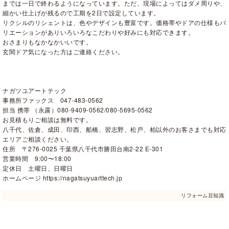
までは一日で終わるようになっています。ただ、現場によってはダメ周りや、
細かい仕上げが残るので工期を2日で設定しています。
リクシルのリシェントは、色やデザインも豊富です。価格帯やドアの仕様もバ
リエーションがありいろいろなこだわりや好みにも対応できます。
おさまりもなかなかいいです。
玄関ドア気になった方はご連絡ください。
ナガツユアートテック
事務所ファックス 047-483-0562
担当 携帯 （永露）080-9409-0562/080-5695-0562
お見積もりご相談は無料です。
八千代、佐倉、成田、印西、船橋、習志野、松戸、柏以外のお客さまでも対応
エリアご相談ください。
住所 〒276-0025 千葉県八千代市勝田台南2-22 E-301
営業時間 9:00〜18:00
定休日 土曜日、日曜日
ホームページ https://nagatsuyuarttech.jp
リフォーム豆知識